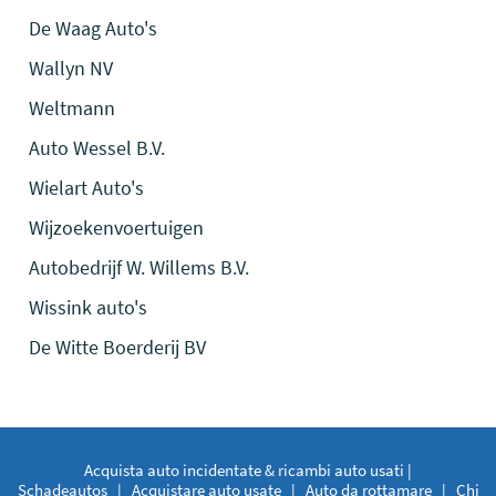
De Waag Auto's
Wallyn NV
Weltmann
Auto Wessel B.V.
Wielart Auto's
Wijzoekenvoertuigen
Autobedrijf W. Willems B.V.
Wissink auto's
De Witte Boerderij BV
Acquista auto incidentate & ricambi auto usati |
Schadeautos
|
Acquistare auto usate
|
Auto da rottamare
|
Chi