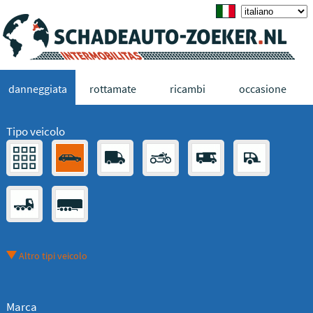
danneggiata
rottamate
ricambi
occasione
Tipo veicolo
Altro tipi veicolo
Marca