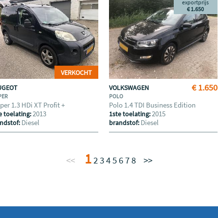
exportprijs
€ 1.650
VERKOCHT
€ 1.650
UGEOT
VOLKSWAGEN
PER
POLO
per 1.3 HDi XT Profit +
Polo 1.4 TDI Business Edition
2013
2015
e toelating:
1ste toelating:
Diesel
Diesel
ndstof:
brandstof:
1
<<
2
3
4
5
6
7
8
>>