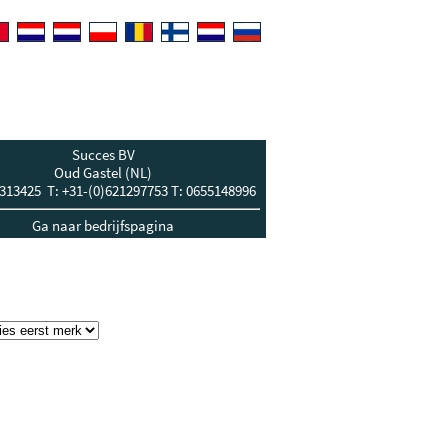
Succes BV
Oud Gastel (NL)
-313425 T: +31-(0)621297753 T: 0655148996
Ga naar bedrijfspagina