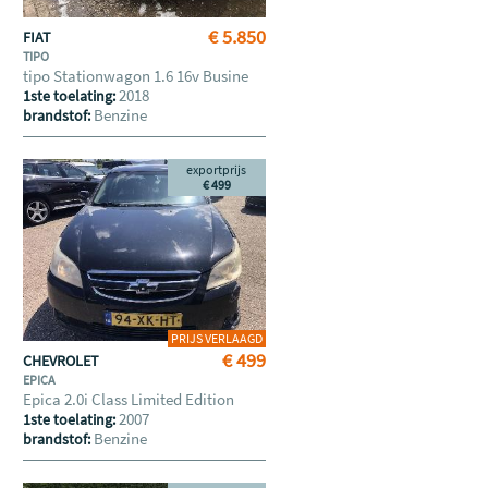
€ 5.850
FIAT
TIPO
tipo Stationwagon 1.6 16v Busine
2018
1ste toelating:
Benzine
brandstof:
exportprijs
€ 499
PRIJS VERLAAGD
€ 499
CHEVROLET
EPICA
Epica 2.0i Class Limited Edition
2007
1ste toelating:
Benzine
brandstof: