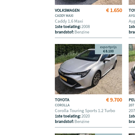
€ 1.650
VOLKSWAGEN
TO
CADDY MAXI
AY
Caddy 1.6 Maxi
Ayg
2008
1ste toelating:
1st
Benzine
brandstof:
bra
exportprijs
€ 8.100
€ 9.700
TOYOTA
PE
COROLLA
207
Corolla Touring Sports 1.2 Turbo
207
2020
1ste toelating:
1st
Benzine
brandstof:
bra