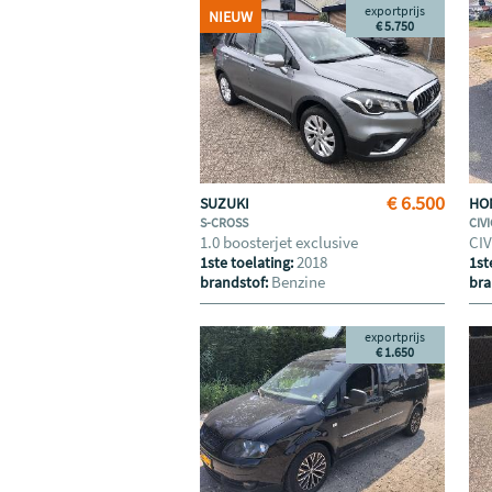
exportprijs
NIEUW
€ 5.750
€ 6.500
SUZUKI
HO
S-CROSS
CIV
1.0 boosterjet exclusive
CI
2018
1ste toelating:
1st
Benzine
brandstof:
bra
exportprijs
€ 1.650