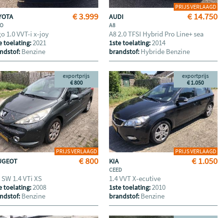
PRIJS VERLAAGD
€ 3.999
€ 14.750
YOTA
AUDI
GO
A8
o 1.0 VVT-i x-joy
A8 2.0 TFSI Hybrid Pro Line+ sea
2021
2014
e toelating:
1ste toelating:
Benzine
Hybride Benzine
ndstof:
brandstof:
exportprijs
exportprijs
€ 800
€ 1.050
PRIJS VERLAAGD
PRIJS VERLAAGD
€ 800
€ 1.050
UGEOT
KIA
CEED
 SW 1.4 VTi XS
1.4 VVT X-ecutive
2008
2010
e toelating:
1ste toelating:
Benzine
Benzine
ndstof:
brandstof: