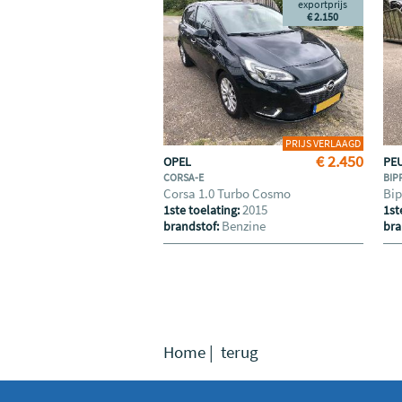
exportprijs
€ 2.150
PRIJS VERLAAGD
€ 2.450
OPEL
PE
CORSA-E
BIP
Corsa 1.0 Turbo Cosmo
Bip
2015
1ste toelating:
1st
Benzine
brandstof:
bra
Home
|
terug