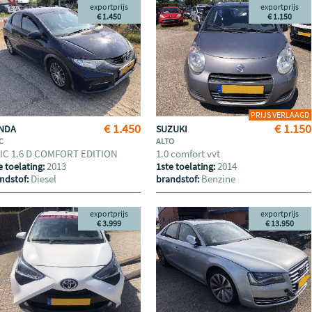
exportprijs
exportprijs
€ 1.450
€ 1.150
PRIJS VERLAAGD
€ 1.450
€ 1.150
NDA
SUZUKI
IC
ALTO
VIC 1.6 D COMFORT EDITION
1.0 comfort vvt
2013
2014
e toelating:
1ste toelating:
Diesel
Benzine
ndstof:
brandstof:
exportprijs
exportprijs
€ 3.999
€ 13.950