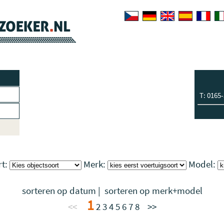
T: 0165
rt:
Merk:
Model:
sorteren op datum
|
sorteren op merk+model
1
<<
2
3
4
5
6
7
8
>>