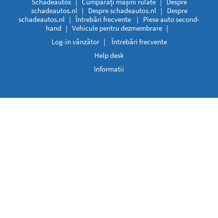
Schadeautos
|
Cumpărați mașini rulate
|
Despre
schadeautos.nl
|
Despre schadeautos.nl
|
Despre
schadeautos.nl
|
Întrebări frecvente
|
Piese auto second-
hand
|
Vehicule pentru dezmembrare
|
Log-in vânzător
|
Întrebări frecvente
Help desk
Informatii