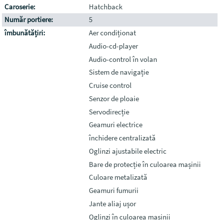
Caroserie:
Hatchback
Număr portiere:
5
îmbunătățiri:
Aer condiționat
Audio-cd-player
Audio-control în volan
Sistem de navigație
Cruise control
Senzor de ploaie
Servodirecție
Geamuri electrice
închidere centralizată
Oglinzi ajustabile electric
Bare de protecție în culoarea mașinii
Culoare metalizată
Geamuri fumurii
Jante aliaj ușor
Oglinzi în culoarea mașinii