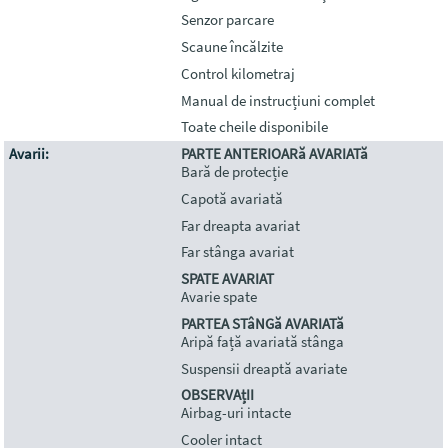
Senzor parcare
Scaune încălzite
Control kilometraj
Manual de instrucțiuni complet
Toate cheile disponibile
Avarii:
PARTE ANTERIOARă AVARIATă
Bară de protecție
Capotă avariată
Far dreapta avariat
Far stânga avariat
SPATE AVARIAT
Avarie spate
PARTEA STâNGă AVARIATă
Aripă față avariată stânga
Suspensii dreaptă avariate
OBSERVAțII
Airbag-uri intacte
Cooler intact