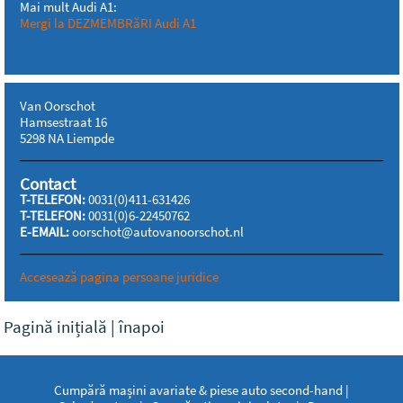
Mai mult Audi A1:
Mergi la DEZMEMBRăRI Audi A1
Van Oorschot
Hamsestraat 16
5298 NA Liempde
Contact
T-TELEFON:
0031(0)411-631426
T-TELEFON:
0031(0)6-22450762
E-EMAIL:
oorschot@autovanoorschot.nl
Accesează pagina persoane juridice
Pagină inițială
|
înapoi
Cumpără mașini avariate & piese auto second-hand |