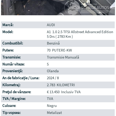
Marcă:
AUDI
Model:
A1 1.0 2.5 TFSI Allstreet Advanced Edition
5 Drs ( 2783 Km )
Combustibil:
Benzină
Putere:
70 PUTERE-KW
Transmisie:
Transmisie Manuală
Număr viteze:
5
Proveniență:
Olanda
An de fabricație / Luna:
2024 / 8
Kilometraj:
2.783 KILOMETRI
Preţul de vânzare:
€ 13.450 Inclusiv TVA
TVA / Margine:
TVA
Culoare:
Negru
Tip vopsea:
Metalizat