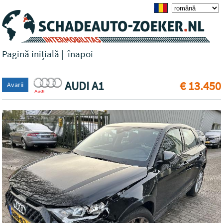
Pagină inițială
|
înapoi
AUDI A1
€ 13.450
Avarii