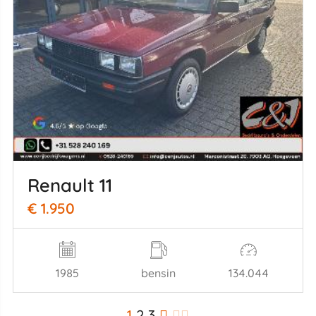
Renault 11
€ 1.950
1985
bensin
134.044
1
2
3