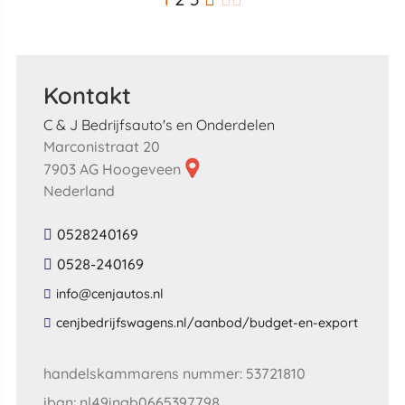
Kontakt
C & J Bedrijfsauto's en Onderdelen
Marconistraat 20
7903 AG Hoogeveen
Nederland
0528240169
0528-240169
​info​@​cenjautos​.​nl​
​cenjbedrijfswagens​.​nl​/​aanbod​/​budget​-​en​-​export​
handelskammarens nummer: 53721810
iban: nl49ingb0665397798