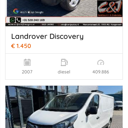
Landrover Discovery
€ 1.450
2007
diesel
409.886