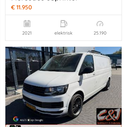
€ 11.950
2021
elektrisk
25.190