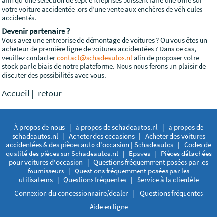
afin qu'une sélection de sept entreprises puissent faire une offre sur
votre voiture accidentée lors d'une vente aux enchères de véhicules
accidentés.
Devenir partenaire ?
Vous avez une entreprise de démontage de voitures ? Ou vous êtes un
acheteur de première ligne de voitures accidentées ? Dans ce cas,
veuillez contacter
contact@schadeautos.nl
afin de proposer votre
stock par le biais de notre plateforme. Nous nous ferons un plaisir de
discuter des possibilités avec vous.
Accueil
|
retour
À propos de nous
|
à propos de schadeautos.nl
|
à propos de
schadeautos.nl
|
Acheter des occasions
|
Acheter des voitures
accidentées & des pièces auto d'occasion | Schadeautos
|
Codes de
qualité des pièces sur Schadeautos.nl
|
Epaves
|
Pièces détachées
pour voitures d'occasion
|
Questions fréquemment posées par les
fournisseurs
|
Questions fréquemment posées par les
utilisateurs
|
Questions fréquentes
|
Service à la clientèle
Connexion du concessionnaire/dealer
|
Questions fréquentes
Aide en ligne