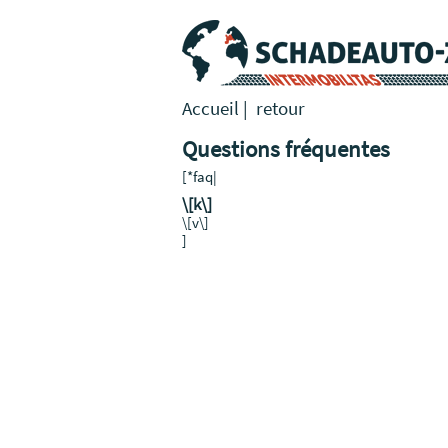
Accueil
|
retour
Questions fréquentes
[*faq|
\[k\]
\[v\]
]